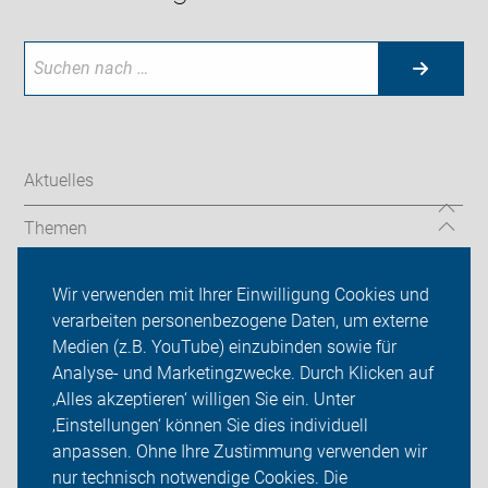
Aktuelles
Themen
Service
Wir verwenden mit Ihrer Einwilligung Cookies und
verarbeiten personenbezogene Daten, um externe
Presse
Medien (z.B. YouTube) einzubinden sowie für
Analyse- und Marketingzwecke. Durch Klicken auf
ADFC Lippe
‚Alles akzeptieren‘ willigen Sie ein. Unter
Sei dabei
‚Einstellungen‘ können Sie dies individuell
anpassen. Ohne Ihre Zustimmung verwenden wir
Login
nur technisch notwendige Cookies. Die