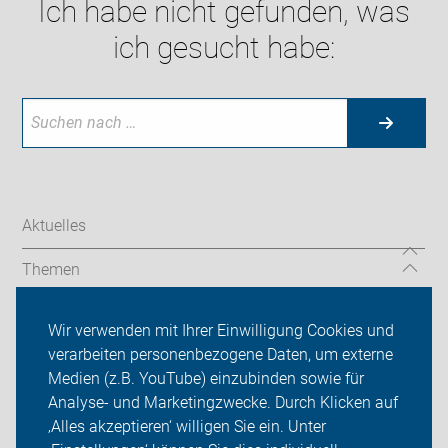
Ich habe nicht gefunden, was
ich gesucht habe:
Aktuelles
Themen
Service
Wir verwenden mit Ihrer Einwilligung Cookies und
verarbeiten personenbezogene Daten, um externe
Presse
Medien (z.B. YouTube) einzubinden sowie für
Analyse- und Marketingzwecke. Durch Klicken auf
ADFC Lippe
‚Alles akzeptieren‘ willigen Sie ein. Unter
Sei dabei