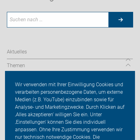
Aktuelles
Themen
Service
Wir verwenden mit Ihrer Einwilligung Cookies und
verarbeiten personenbezogene Daten, um externe
Presse
Medien (z.B. YouTube) einzubinden sowie für
Analyse- und Marketingzwecke. Durch Klicken auf
ADFC Lippe
‚Alles akzeptieren‘ willigen Sie ein. Unter
Sei dabei
‚Einstellungen‘ können Sie dies individuell
anpassen. Ohne Ihre Zustimmung verwenden wir
Login
nur technisch notwendige Cookies. Die