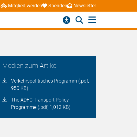
Mitglied werden
Spenden
Newsletter
Medien zum Artikel
Verkehrspolitisches Programm (.pdf,
950 KB)
The ADFC Transport Policy
Programme (.pdf, 1,012 KB)