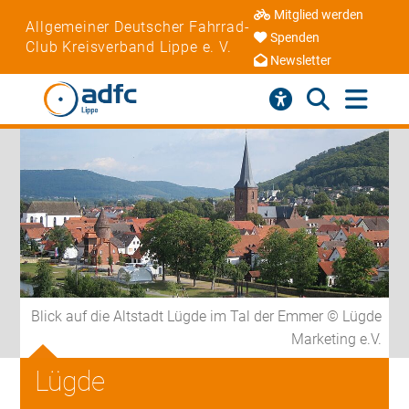
Mitglied werden
Allgemeiner Deutscher Fahrrad-
Spenden
Club Kreisverband Lippe e. V.
Newsletter
Blick auf die Altstadt Lügde im Tal der Emmer © Lügde
Marketing e.V.
Lügde