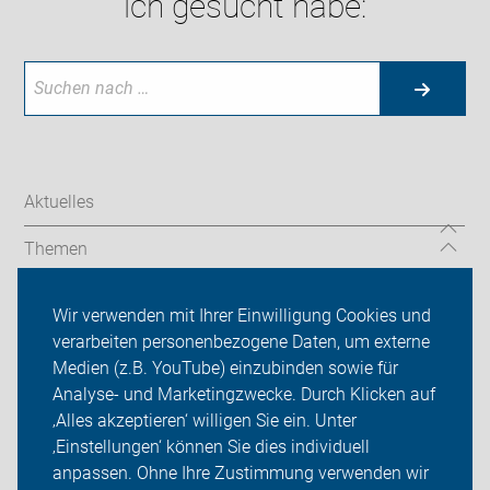
ich gesucht habe:
Aktuelles
Themen
Service
Wir verwenden mit Ihrer Einwilligung Cookies und
verarbeiten personenbezogene Daten, um externe
Presse
Medien (z.B. YouTube) einzubinden sowie für
Analyse- und Marketingzwecke. Durch Klicken auf
ADFC Lippe
‚Alles akzeptieren‘ willigen Sie ein. Unter
Sei dabei
‚Einstellungen‘ können Sie dies individuell
anpassen. Ohne Ihre Zustimmung verwenden wir