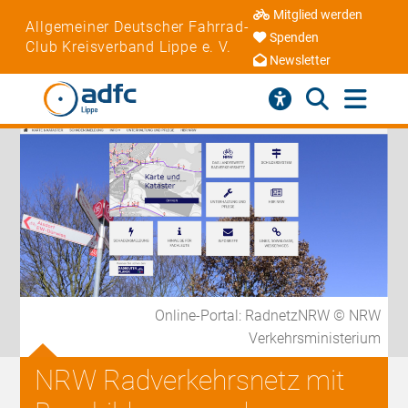
Mitglied werden
Allgemeiner Deutscher Fahrrad-
Spenden
Club Kreisverband Lippe e. V.
Newsletter
Online-Portal: RadnetzNRW © NRW
Verkehrsministerium
NRW Radverkehrsnetz mit