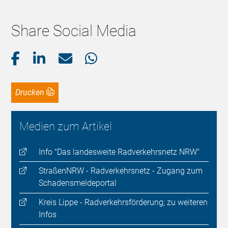
Share Social Media
Drucken
Medien zum Artikel
Info "Das landesweite Radverkehrsnetz NRW"
StraßenNRW - Radverkehrsnetz - Zugang zum
Schadensmeldeportal
Kreis Lippe - Radverkehrsförderung; zu weiteren
Infos