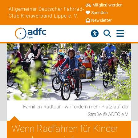
Mitglied werden
Allgemeiner Deutscher Fahrrad-
Spenden
Club Kreisverband Lippe e. V.
Newsletter
Familien-Radtour - wir fordern mehr Platz auf der
Straße © ADFC e.V.
Wenn Radfahren für Kinder